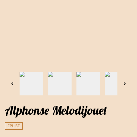
Alphonse Melodijouet
ÉPUISÉ