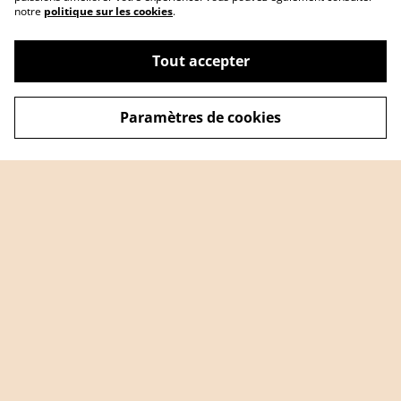
notre
politique sur les cookies
.
Tout accepter
Paramètres de cookies
Accueil
Nous contacter
Mentions Légales
Politique de cookies
Politique de
confidentialité
© 2026
Bigueby